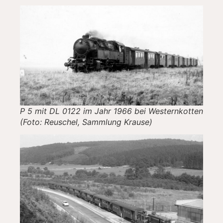
P 5 mit DL 0122 im Jahr 1966 bei Westernkotten
(Foto: Reuschel, Sammlung Krause)