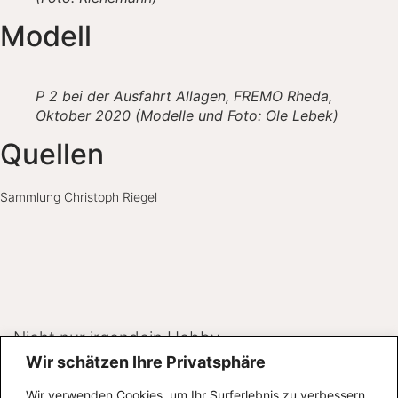
Modell
P 2 bei der Ausfahrt Allagen, FREMO Rheda,
Oktober 2020 (Modelle und Foto: Ole Lebek)
Quellen
Sammlung Christoph Riegel
Nicht nur irgendein Hobby.
Pure Leidenschaft!
Wir schätzen Ihre Privatsphäre
Wir verwenden Cookies, um Ihr Surferlebnis zu verbessern.